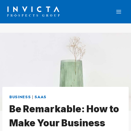
Skip
to
content
BUSINESS
|
SAAS
Be Remarkable: How to
Make Your Business