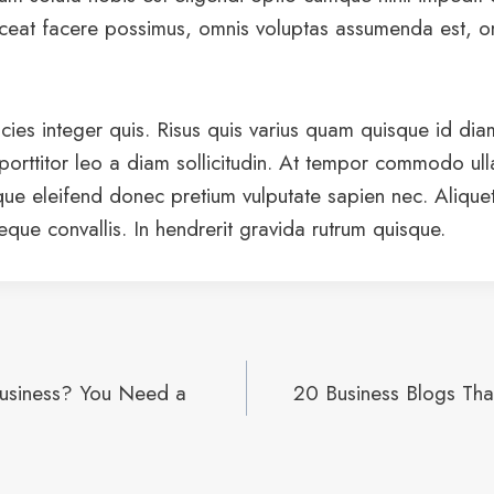
eat facere possimus, omnis voluptas assumenda est, o
icies integer quis. Risus quis varius quam quisque id di
 porttitor leo a diam sollicitudin. At tempor commodo ul
que eleifend donec pretium vulputate sapien nec. Aliqu
neque convallis. In hendrerit gravida rutrum quisque.
usiness? You Need a
20 Business Blogs Tha