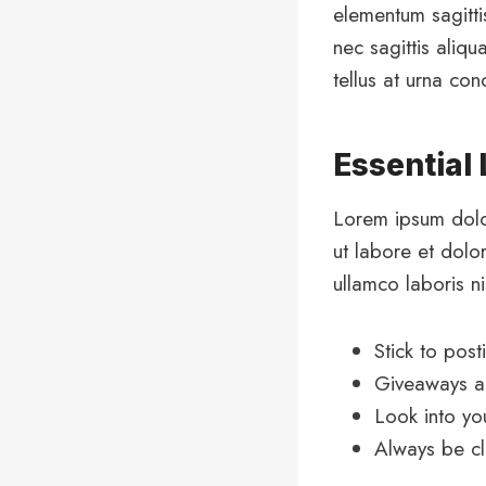
elementum sagitti
nec sagittis aliqu
tellus at urna co
Essential
Lorem ipsum dolor
ut labore et dolo
ullamco laboris n
Stick to pos
Giveaways ar
Look into yo
Always be cl