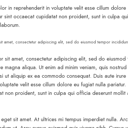
lor in reprehenderit in voluptate velit esse cillum dolore 
r sint occaecat cupidatat non proident, sunt in culpa qui
 laborum.
t amet, consectetur adipiscing elit, sed do eiusmod tempor incididunt
 sit amet, consectetur adipiscing elit, sed do eiusmod 
re magna aliqua. Ut enim ad minim veniam, quis nostrud 
isi ut aliquip ex ea commodo consequat. Duis aute irure 
oluptate velit esse cillum dolore eu fugiat nulla pariatur.
 non proident, sunt in culpa qui officia deserunt mollit 
 eget sit amet. At ultrices mi tempus imperdiet nulla. Ar
endum ut. Arcu cursus euismod quis viverra nibh. Cursus 