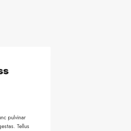
ss
unc pulvinar
estas. Tellus