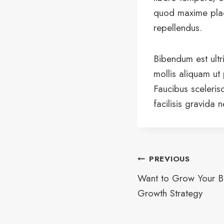
quod maxime plac
repellendus.
Bibendum est ultr
mollis aliquam ut
Faucibus sceleris
facilisis gravida 
Post
PREVIOUS
Want to Grow Your B
navigation
Growth Strategy