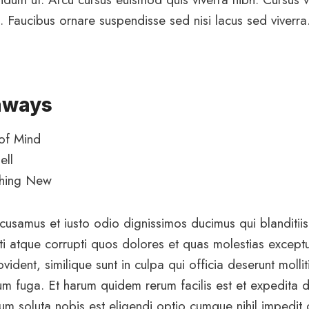
. Faucibus ornare suspendisse sed nisi lacus sed viverra
aways
of Mind
ell
thing New
cusamus et iusto odio dignissimos ducimus qui blanditii
ti atque corrupti quos dolores et quas molestias exceptu
vident, similique sunt in culpa qui officia deserunt mollit
m fuga. Et harum quidem rerum facilis est et expedita d
um soluta nobis est eligendi optio cumque nihil impedit