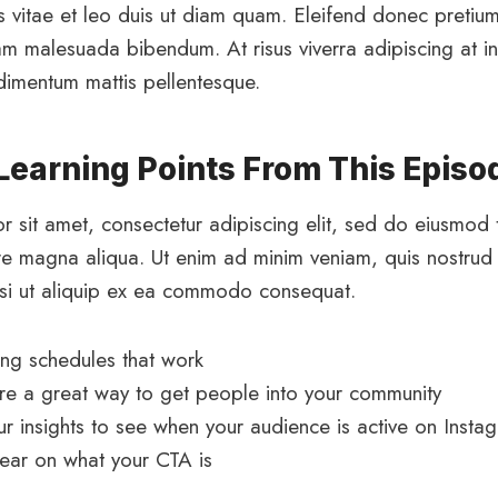
s vitae et leo duis ut diam quam. Eleifend donec pretium
am malesuada bibendum. At risus viverra adipiscing at in 
ndimentum mattis pellentesque.
 Learning Points From This Episo
 sit amet, consectetur adipiscing elit, sed do eiusmod 
re magna aliqua. Ut enim ad minim veniam, quis nostrud 
isi ut aliquip ex ea commodo consequat.
ting schedules that work
e a great way to get people into your community
ur insights to see when your audience is active on Insta
ear on what your CTA is