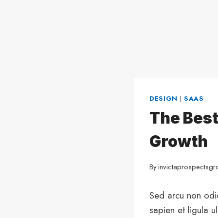
DESIGN
|
SAAS
The Best
Growth
By
invictaprospectsg
Sed arcu non odio
sapien et ligula 