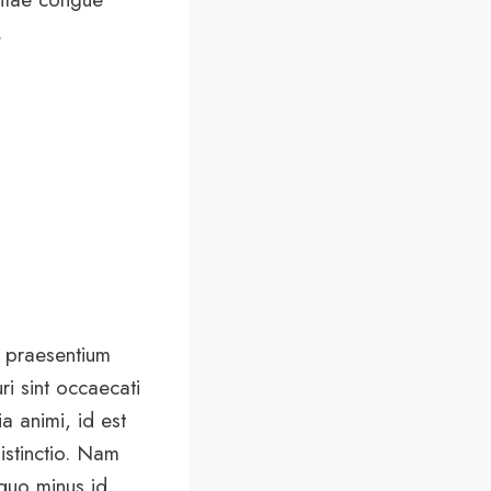
.
s praesentium
ri sint occaecati
ia animi, id est
istinctio. Nam
 quo minus id