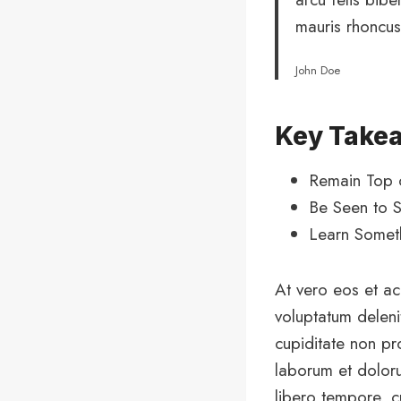
mauris rhoncus
John Doe
Key Take
Remain Top 
Be Seen to S
Learn Some
At vero eos et ac
voluptatum deleni
cupiditate non pro
laborum et doloru
libero tempore, c