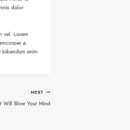
mnis dolor
am vel. Lorem
lamcorper a.
et bibendum enim
NEXT
t Will Blow Your Mind