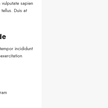
 vulputate sapien
tellus. Duis at
de
tempor incididunt
exercitation
gram